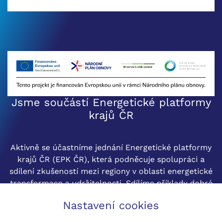
Jsme součástí Energetické platformy
krajů ČR
Aktivně se účastníme jednání Energetické platformy
krajů ČR (EPK ČR), která podněcuje spolupráci a
sdílení zkušeností mezi regiony v oblasti energetické
transformace a udržitelnosti. Sdílíme příklady dobré
praxe mezi kraji s cílem rozvoje budování OZE v ČR.
Nastavení cookies