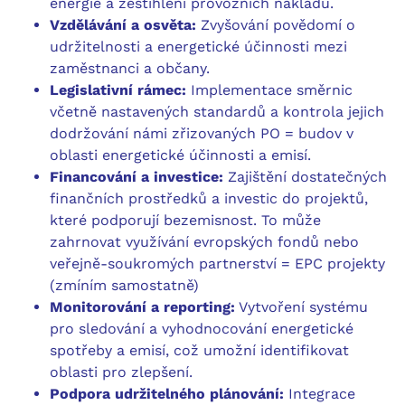
energie a zeštíhlení provozních nákladů.
Vzdělávání a osvěta:
Zvyšování povědomí o
udržitelnosti a energetické účinnosti mezi
zaměstnanci a občany.
Legislativní rámec:
Implementace směrnic
včetně nastavených standardů a kontrola jejich
dodržování námi zřizovaných PO = budov v
oblasti energetické účinnosti a emisí.
Financování a investice:
Zajištění dostatečných
finančních prostředků a investic do projektů,
které podporují bezemisnost. To může
zahrnovat využívání evropských fondů nebo
veřejně-soukromých partnerství = EPC projekty
(zmíním samostatně)
Monitorování a reporting:
Vytvoření systému
pro sledování a vyhodnocování energetické
spotřeby a emisí, což umožní identifikovat
oblasti pro zlepšení.
Podpora udržitelného plánování:
Integrace